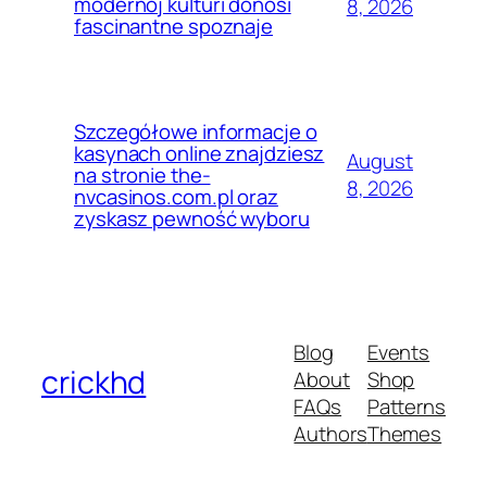
modernoj kulturi donosi
8, 2026
fascinantne spoznaje
Szczegółowe informacje o
kasynach online znajdziesz
August
na stronie the-
8, 2026
nvcasinos.com.pl oraz
zyskasz pewność wyboru
Blog
Events
crickhd
About
Shop
FAQs
Patterns
Authors
Themes