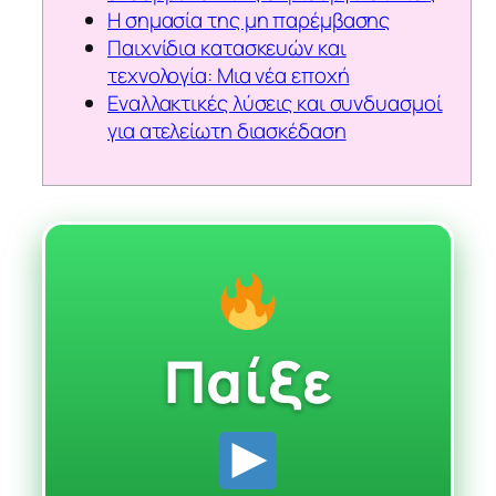
Η σημασία της μη παρέμβασης
Παιχνίδια κατασκευών και
τεχνολογία: Μια νέα εποχή
Εναλλακτικές λύσεις και συνδυασμοί
για ατελείωτη διασκέδαση
Παίξε