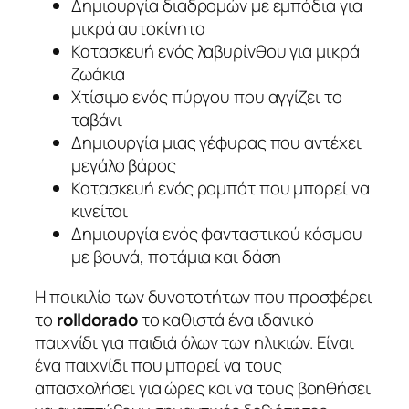
Δημιουργία διαδρομών με εμπόδια για
μικρά αυτοκίνητα
Κατασκευή ενός λαβυρίνθου για μικρά
ζωάκια
Χτίσιμο ενός πύργου που αγγίζει το
ταβάνι
Δημιουργία μιας γέφυρας που αντέχει
μεγάλο βάρος
Κατασκευή ενός ρομπότ που μπορεί να
κινείται
Δημιουργία ενός φανταστικού κόσμου
με βουνά, ποτάμια και δάση
Η ποικιλία των δυνατοτήτων που προσφέρει
το
rolldorado
το καθιστά ένα ιδανικό
παιχνίδι για παιδιά όλων των ηλικιών. Είναι
ένα παιχνίδι που μπορεί να τους
απασχολήσει για ώρες και να τους βοηθήσει