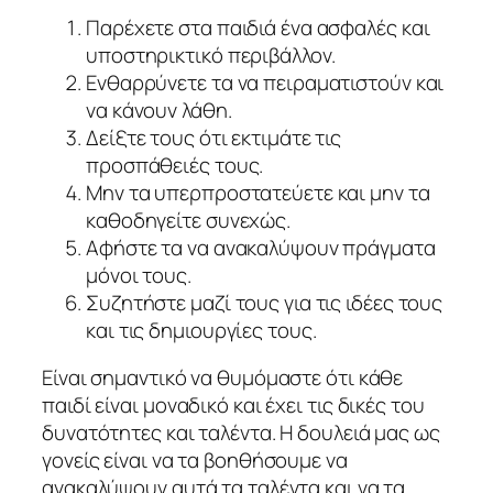
Παρέχετε στα παιδιά ένα ασφαλές και
υποστηρικτικό περιβάλλον.
Ενθαρρύνετε τα να πειραματιστούν και
να κάνουν λάθη.
Δείξτε τους ότι εκτιμάτε τις
προσπάθειές τους.
Μην τα υπερπροστατεύετε και μην τα
καθοδηγείτε συνεχώς.
Αφήστε τα να ανακαλύψουν πράγματα
μόνοι τους.
Συζητήστε μαζί τους για τις ιδέες τους
και τις δημιουργίες τους.
Είναι σημαντικό να θυμόμαστε ότι κάθε
παιδί είναι μοναδικό και έχει τις δικές του
δυνατότητες και ταλέντα. Η δουλειά μας ως
γονείς είναι να τα βοηθήσουμε να
ανακαλύψουν αυτά τα ταλέντα και να τα