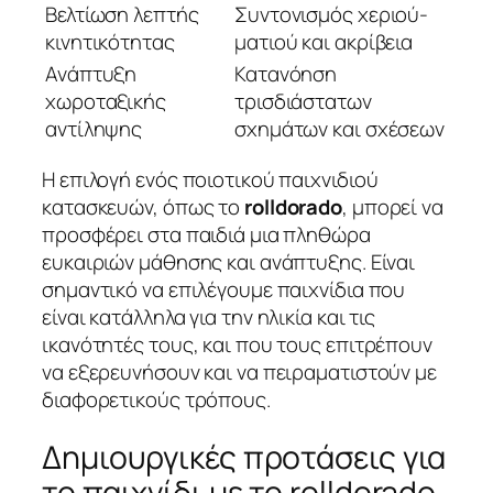
Βελτίωση λεπτής
Συντονισμός χεριού-
κινητικότητας
ματιού και ακρίβεια
Ανάπτυξη
Κατανόηση
χωροταξικής
τρισδιάστατων
αντίληψης
σχημάτων και σχέσεων
Η επιλογή ενός ποιοτικού παιχνιδιού
κατασκευών, όπως το
rolldorado
, μπορεί να
προσφέρει στα παιδιά μια πληθώρα
ευκαιριών μάθησης και ανάπτυξης. Είναι
σημαντικό να επιλέγουμε παιχνίδια που
είναι κατάλληλα για την ηλικία και τις
ικανότητές τους, και που τους επιτρέπουν
να εξερευνήσουν και να πειραματιστούν με
διαφορετικούς τρόπους.
Δημιουργικές προτάσεις για
το παιχνίδι με το rolldorado