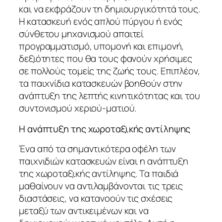
και να εκφράζουν τη δημιουργικότητά τους.
Η κατασκευή ενός απλού πύργου ή ενός
σύνθετου μηχανισμού απαιτεί
προγραμματισμό, υπομονή και επιμονή,
δεξιότητες που θα τους φανούν χρήσιμες
σε πολλούς τομείς της ζωής τους. Επιπλέον,
τα παιχνίδια κατασκευών βοηθούν στην
ανάπτυξη της λεπτής κινητικότητας και του
συντονισμού χεριού-ματιού.
Η ανάπτυξη της χωροταξικής αντίληψης
Ένα από τα σημαντικότερα οφέλη των
παιχνιδιών κατασκευών είναι η ανάπτυξη
της χωροταξικής αντίληψης. Τα παιδιά
μαθαίνουν να αντιλαμβάνονται τις τρεις
διαστάσεις, να κατανοούν τις σχέσεις
μεταξύ των αντικειμένων και να