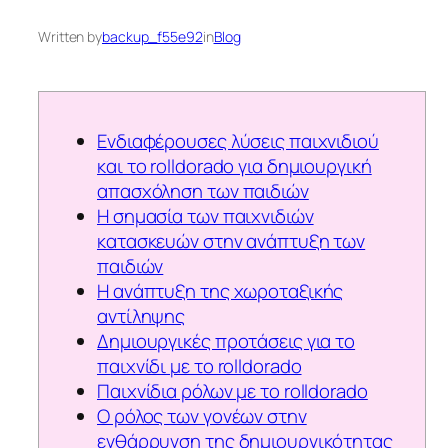
Written by
backup_f55e92
in
Blog
Ενδιαφέρουσες λύσεις παιχνιδιού
και το rolldorado για δημιουργική
απασχόληση των παιδιών
Η σημασία των παιχνιδιών
κατασκευών στην ανάπτυξη των
παιδιών
Η ανάπτυξη της χωροταξικής
αντίληψης
Δημιουργικές προτάσεις για το
παιχνίδι με το rolldorado
Παιχνίδια ρόλων με το rolldorado
Ο ρόλος των γονέων στην
ενθάρρυνση της δημιουργικότητας