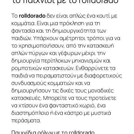
Το
rolldorado
δεν είναι απλώς ένα κουτί με
κομμάτια. Είναι μια πρόκληση για τη
φαντασία και τη δημιουργικότητα των
παιδιών. Υπάρχουν αμέτρητοι τρόποι για να
το χρησιμοποιήσουν, από την κατασκευή
απλών πύργων και γέφυρων μέχρι την
δημιουργία περίπλοκων μηχανισμών και
ρομποτικών κατασκευών. Ενθαρρύνετε τα
παιδιά να πειραματιστούν με διαφορετικούς
συνδυασμούς κομματιών και να
δημιουργήσουν τις δικές τους μοναδικές
κατασκευές. Μπορείτε να τους προτείνετε
να χτίσουν ένα φανταστικό χωριό, ένα
διαστημόπλοιο ή ένα κάστρο με μυστικά
περάσματα.
Παιχνίδια ρόλων με το rolldorado